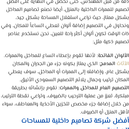
دقة من قبل المهندس، حتى تحصُل في النهاية على أفضل
تصميم للممرات الداخلية بالمنزل، أيضا نصنع تصاميم المداخل
بشكل ممتاز، حيث نراعي استغلال المساحة بشكل جيد،
ونحاول في التصميم إضافة ألوان تعطي اتساعاً للمكان، وفي
ذات الوقت تكون ألوان أكثر راحة للعين، نحن نستخدم عناصر
تصميم ذكية مثل:
الألوان الفاتحة
: لأنها تقوم بإعطاء اتساع للمداخل والممرات.
الأثاث
المدمج
: الذي يمتاز بكونه جزء من الجدران والمكان
بشكل عام، وإضافته إلى الممرات أو المداخل، سوف يعطي
المكان ترتيب وجمال يلائم التصميم السعودي الأنيق.
التصميم العام للمداخل والممرات
: نقوم بإنشائه بطريقة
مبتكرة، تعزز من عملية الترحيب بالضيوف، وتراعي نقطة الترتيب،
من خلال إضافة جزء مخصص لتخزين الأحذية والمعاطف، سواء
لأهل المنزل أو الضيوف.
أفضل شركة تصاميم داخلية للمساحات