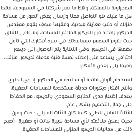
الصحراوية بالمملكة، وهذا ما يميز شركتنا في السعودية، فقط
كل ما عليك هو التواصل معنا وإرسال بعض الصور من مساحة
منزلك أو طلب معاينة مبدئية، وعقبها سوف يقوم مهندس
الديكور باتخاذ قرار الديكور الملائم للمساحة، ولا داعي للقلق
حيث يقوم المصمم بمساعدتك في سرد أفكارك التي تأمل
بضمها في الديكور، وفي النهاية يتم الوصول إلى ديكور
احترافي يساعد على إعطاء لمسة فنية مذهلة لديكور منزلك،
وفيما يلي بعض الأفكار:
استخدام ألوان فاتحة أو محايدة في الديكور
: إحدى الطرق
وأهم
افكار ديكورات حديثة
مستخدمة للمساحات الصغيرة،
بهدف إظهار مدى الطابع السعودي بالديكور، مع الحفاظ
على جمال التصميم بشكل عام.
الأثاث القابل للطي
: كلما كان الأثاث المنزلي حديث ومرن،
بحيث يمكن ملائمته لأي مساحة كبيرة كانت أو صغيرة، أصبح
ذلك من كماليات الديكور المنزلى للمساحات الصغيرة.