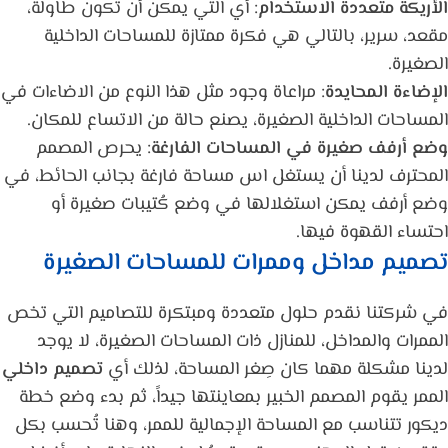
الأريكة متعددة الاستخدام
: أي التي يمكن أن تكون طاولة،
مقعد، سرير، بالتالي هي فكرة ممتازة للمساحات الداخلية
الصغيرة.
الإضاءة المحايدة
: مراعاة وجود مثل هذا النوع من الاضاءات في
المساحات الداخلية الصغيرة، يصنع حالة من الاتساع للمكان.
وضع أرفف صغيرة في المساحات الفارغة
: يحرص المصمم
المحترف لدينا أن يستغل اس مساحة فارغة بجانب الحائط، في
وضع أرفف يمكن استغلالها في وضع كُتيبات صغيرة أو
احتساء القهوة فيها.
تصميم مداخل وممرات للمساحات الصغيرة
في شركتنا نقدم حلول متعددة ومبتكرة للتصاميم التي تخص
الممرات والمداخل، للمنازل ذات المساحات الصغيرة، لا يوجد
لدينا مشكلة مهما كان صِغر المساحة، لذلك أي
تصميم داخلي
الممر يقوم المصمم الخبير بمعاينتها جيداً، ثم بدء وضع خطة
ديكور تتناسب مع المساحة الإجمالية للممر، وهنا تُحسب بكل