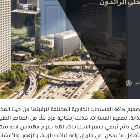
يم كافة المساحات الخارجية المختلفة لترقيتها من حيث المظهر
ذابة، تصميم المسارات، كذلك إمكانية مزج كلًا من العناصر الطبي
شكل دائم يُرضي جميع الاحتياجات، لهذا يقوم
مهندس لاند سك
ل ما يمكن، عن طريق زراعة نباتات الزينة، والزهور، والأعشا