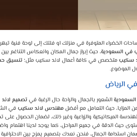
ات الخضراء المتوفرة في منزلك او فلتك إلى لوحة فنية تبهر 
 في السعودية،
حيث إبراز جمال المكان وانعكاس التناغم بين 
د سكيب
متخصص في كافة أعمال لاند سكيب مثل؛
تنسيق حدا
ول الموضوع.
ي الرياض
السعودية
الشعور بالجمال والراحة حال الرغبة في
تصميم لاند
المزايا، حيث التعامل مع أفضل
مهندس لاند سكيب
في الش
ندسة الميكانيكية والزراعية وغير ذلك، لضمان الحصول على تص
توى حيث الدقة في جميع المراحل، كما يوجد لدينا اهتمام وا
ضمان استدامة الجمال، فنحن نعدك بتصميم يمزج بين الاحترافية 