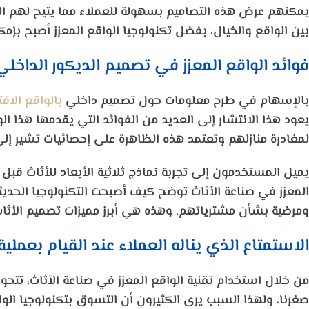
يمكنهم عرض هذه التصاميم بسهولة للعملاء مما يتيح لهم الم
بين الواقع والخيال، بفضل تكنولوجيا الواقع المعزز أصبح ب
فوائد الواقع المعزز في تصميم الديكور الداخلي
بالإسهام في طرح معلومات حول تصميم داخلي
بالواقع الاف
يعود هذا الانتشار إلى العديد من الفوائد التي يقدمها هذا 
لمغادرة منازلهم وتعتمد هذه الظاهرة على إحصائيات تشير إلى أن 60% من مشتري المنتجات عبر الإنترنت في الولايات 
يميل المستخدمون إلى تجربة نماذج ثلاثية الأبعاد للأثاث قبل ا
المعزز في صناعة الأثاث توضح كيف أصبحت التكنولوجيا الحديث
ومرضية بشأن مشترياتهم، وهذه هي أبرز مميزات تصميم الأثاث 
الاستمتاع الذي يناله العملاء عند القيام بعملية
من خلال استخدام تقنية الواقع المعزز في صناعة الأثاث، تتحول 
صغرنا، ولهذا السبب يرى الكثيرون أن التسوق بتكنولوجيا الواق