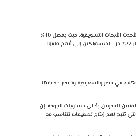
تظهر التطبيقات التي تعتمد على تقنية الواقع المعزز والتي تستخدم بسهولة تأثيراً مباشراً على قرارات المستهلكين وفقاً لأحدث الأبحاث التسويقية، حيث يفضل 40%
من المتسوقين دفع مبلغ إضافي لشراء منتج معين إذا كان هناك خيار لاستخدام تقنية الواقع المعزز، بالإضافة إلى ذلك أشار 72% من المستهلكين إلى أنهم قاموا
وكلاء في مصر والسعودية وتقدم خدماتها
نيين المدربين بأعلى مستويات الجودة، إن
التي تتيح لهم إنتاج تصميمات تتناسب مع