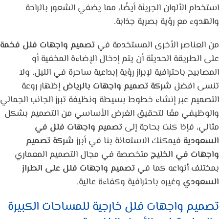
استخدام الألوان الجريئة أيضًا، مما يضفي الشعور بالراحة
والهدوء مع رؤية بصرية جذابة.
من العناصر الأخرى المستخدمة في
تصميم واجهات فلل فخمة
على الطريقة الحديثة أن يتم إدخال الإضاءة المخفية أو
المصابيح باحترافية لإبراز رؤية إبداعية ساحرة في الليل، ولا
تنسى افضل
شركة تصميم واجهات بالرياض
إظهار روعة
التصميم عبر إنشاء خطوط بسيطة ونظيفة تبرز الجانب الجمالي
والوظيفي معًا لتحقيق الغرض الأساسي من التصميم بشكل
مثالي، فإذا كنت بحاجة إلى
تصميم واجهات فلل في
السعودية
فيمكنك الاستعانة بنا في أبرز
شركة تصميم
واجهات في الخليج
متخصصة في مجال التصميم المعماري
بمختلف أنواعه كما في
تصميم واجهات فلل على الطراز
السعودي
وغيره باحترافية وكفاءة عالية.
تصميم واجهات فلل خارجية للمساحات الكبيرة