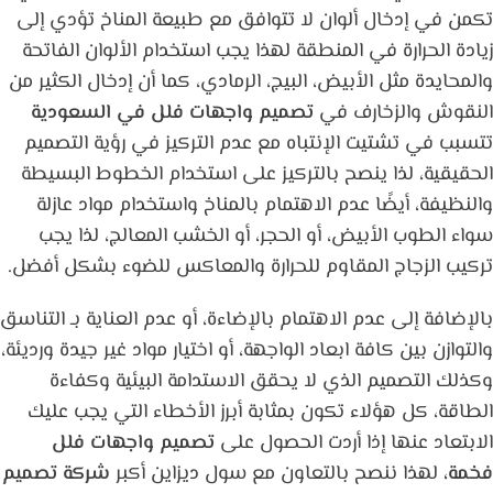
تكمن في إدخال ألوان لا تتوافق مع طبيعة المناخ تؤدي إلى
زيادة الحرارة في المنطقة لهذا يجب استخدام الألوان الفاتحة
والمحايدة مثل الأبيض، البيج، الرمادي، كما أن إدخال الكثير من
النقوش والزخارف في
تصميم واجهات فلل في السعودية
تتسبب في تشتيت الإنتباه مع عدم التركيز في رؤية التصميم
الحقيقية، لذا ينصح بالتركيز على استخدام الخطوط البسيطة
والنظيفة، أيضًا عدم الاهتمام بالمناخ واستخدام مواد عازلة
سواء الطوب الأبيض، أو الحجر، أو الخشب المعالج، لذا يجب
تركيب الزجاج المقاوم للحرارة والمعاكس للضوء بشكل أفضل.
بالإضافة إلى عدم الاهتمام بالإضاءة، أو عدم العناية بـ التناسق
والتوازن بين كافة ابعاد الواجهة، أو اختيار مواد غير جيدة ورديئة،
وكذلك التصميم الذي لا يحقق الاستدامة البيئية وكفاءة
الطاقة، كل هؤلاء تكون بمثابة أبرز الأخطاء التي يجب عليك
الابتعاد عنها إذا أردت الحصول على
تصميم واجهات فلل
فخمة،
لهذا ننصح بالتعاون مع سول ديزاين أكبر
شركة تصميم