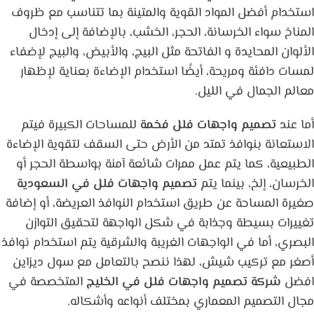
استخدام أفضل المواد القوية والمتينة بما تتناسب مع ظروف
المناخ سواء الخرسانة، الحجر، الخشب، بالإضافة إلى إدخال
الألوان المحايدة و الفاتحة مثل البيج، والأبيض، والبيج لإضفاء
لمسات دافئة ومريحة، أيضًا استخدام الإضاءة بعناية لإظهار
معالم الجمال في الليل.
أما عند
تصميم واجهات فلل فخمة
للمساحات الكبيرة فيتم
الاستعانة بنوافذ تمتد من الأرض حتى السقف لتقوية الإضاءة
الطبيعية، كما يتم عمل ممرات شائعة آمنة بواسطة الحجر أو
الخرسان، إلخ، بينما يتم
تصميم واجهات فلل في السعودية
صغيرة المساحة عن طريق استخدام النوافذ العريضة، أو إضافة
تغييرات بسيطة وجذابة في شكل الواجهة لتحقيق التوازن
البصري، أما في الواجهات الغريبة والشرقية يتم استخدام نوافذ
أصغر مع تركيب شيش، لهذا ننصح بالتعامل مع سول ديزاين
افضل
شركة تصميم واجهات فلل في الخليج
المتخصصة في
مجال التصميم المعماري بمختلف أنواعه وأشكاله.