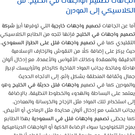
اتجاهات تصميم الواجهات في الخليج: من
الكلاسيكي إلى المودرن
أما عن اتجاهات
تصميم واجهات خارجية
التي توفرها أبرز
شركة
تصميم واجهات في الخليج
فإنها تتجه من الطابع الكلاسيكي
التقليدي كما في
تصميم واجهات فلل على الطراز السعودي،
حيث يركز على إضافة كلًا من النقوش والزخارف الإسلامية
الدقيقة والمعقدة وكذلك الأقواس والأعمدة، مع إدخال ألوان
هادئة وفاتحة بجانب المواد الفاخرة كالرخام والأرابيسك لإبراز
جمال وثقافة المنطقة بشكل رائع، إلى الاتجاه الحديث
والمودرن كما في تصميم
واجهات فلل حديثة في الخليج
وهو
يعتمد على البساطة والهدوء والخطوط النظيفة، بالإضافة
إلى استخدام تلك المواد مثل الزجاج والخرسانة والمعادن،
بجانب الخشب مع إدخال ألوان محايدة مثل الرمادي أو الأبيض،
كما يحظى
تصميم واجهات فلل في السعودية
بهذا الطابع
بمزج التكنولوجيا سواء الإضاءة الذكية أو الواجهات الديناميكية