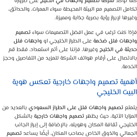
كما تؤكد
شركة تصميم واجهات في الخليج
على ضرورة
تكامل التصميم مع البيئة المحيطة سواء الممرات، والحدائق،
وغيرها لإبراز رؤية بصرية جذابة ومميزة.
فإذا كنت ترغب في عمل افضل التصميمات سواء
تصميم
واجهات فلل ضخمة
على الطراز الخليجي او
واجهات فلل
حديثة في الخليج
وغيرها، فإننا على أتم استعداد، فقط قم
بالاتصال على أرقام هواتف الشركة للمزيد من التفاصيل وحجز
الخدمة.
أهمية تصميم واجهات خارجية تعكس هوية
البيت الخليجي
يتمتع
تصميم واجهات
فلل على الطراز السعودي
بالعديد من
المزايا الآتية، حيث يظهر
تصميم واجهات خارجية
بالشكل
الخليجي ثقافة المكان وهويته، بالإضافة إلى إبراز الجانب
الجمالي والذوق الخاص بصاحب المكان، أيضًا يساعد
تصميم