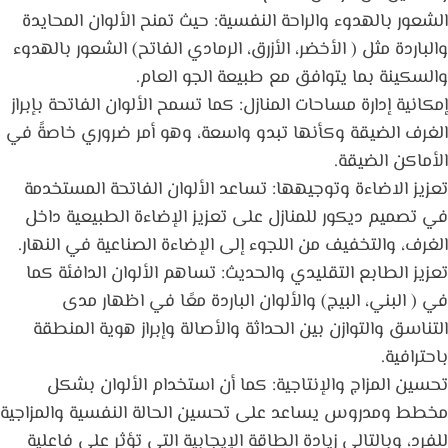
الشعور بالهدوء والراحة النفسية: حيث تمنح الألوان المحايدة
والباردة مثل ( الأخضر، الأزرق، الرمادي الفاتح) الشعور بالهدوء
والسكينة بما يتوافق مع طبيعة الجو العام.
إمكانية إدارة مساحات المنازل: كما تسمح الألوان الفاتحة بإبراز
الغرف الضيقة وكأنها تبدو واسعة، وهو أمر ضروري خاصةً في
الأماكن الضيقة.
تعزيز الاضاءة وتوجيهها: تساعد الألوان الفاتحة المستخدمة
في تصميم ديكور للمنازل على تعزيز الإضاءة الطبيعية داخل
الغرف، والتخفيف من اللجوء إلى الإضاءة الصناعية في النهار.
تعزيز الطابع التقليدي والحديث: تساهم الألوان الدافئة كما
في ( البني، البيج) والألوان الباردة معًا في اظهار مدى
التناسق والتوازن بين الحداثة والأصالة وإبراز هوية المنطقة
باحترافية.
تحسين المزاج والإنتاجية: كما أن استخدام الألوان بشكل
مخطط ومدروس يساعد على تحسين الحالة النفسية والمزاجية
للفرد، وبالتالي زيادة الطاقة الإيجابية التي تؤثر على فاعلية