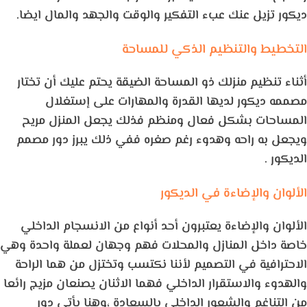
ديكور تزيل عنك عبء التفكير والوقت والجهد والمال ايضا.
التخطيط والتنظيم الذكي للمساحة
أثناء تنظيم منزلك ذو المساحة الضيقة يحتم عليك أن تختار
مصممه ديكور لديها القدرة والمهارات على إستغلال
المساحات بشكل فعال ومنظم فذلك يجعل المنزل مريح
ويجعل به راحه وهدوء رغم صغره ففي ذلك يبرز دور مصمم
الديكور .
الألوان والإضاءة في الديكور
الألوان والإضاءة يعتبرون أحد أنواع من الانسجام الداخلي
خاصة داخل المنازل والمحلات فهم وجهان لعملة واحدة وهي
الاحترافية في التصميم لأننا نكتسب وتختزل من هما الراحة
والهدوء والاستقرار الداخلي فهما الاثنان يصنعان مزيج رائعا
من التناغم والشعور الداخلي بالسعادة ،وهنا يأتي دور