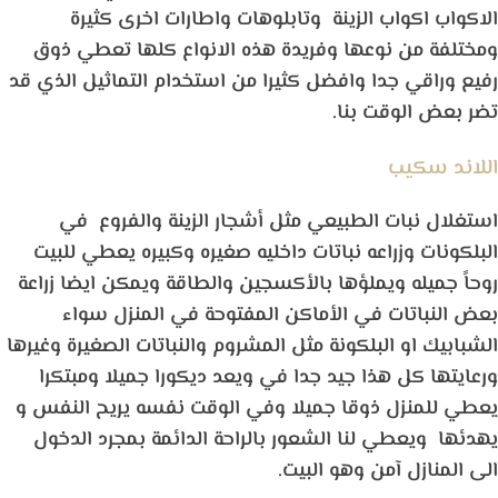
الاكواب اكواب الزينة وتابلوهات واطارات اخرى كثيرة
ومختلفة من نوعها وفريدة هذه الانواع كلها تعطي ذوق
رفيع وراقي جدا وافضل كثيرا من استخدام التماثيل الذي قد
تضر بعض الوقت بنا.
اللاند سكيب
استغلال نبات الطبيعي مثل أشجار الزينة والفروع في
البلكونات وزراعه نباتات داخليه صغيره وكبيره يعطي للبيت
روحاً جميله ويملؤها بالأكسجين والطاقة ويمكن ايضا زراعة
بعض النباتات في الأماكن المفتوحة في المنزل سواء
الشبابيك او البلكونة مثل المشروم والنباتات الصغيرة وغيرها
ورعايتها كل هذا جيد جدا في ويعد ديكورا جميلا ومبتكرا
يعطي للمنزل ذوقا جميلا وفي الوقت نفسه يريح النفس و
يهدئها ويعطي لنا الشعور بالراحة الدائمة بمجرد الدخول
الى المنازل آمن وهو البيت.