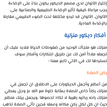
إختيار الألوان لدي مصمم الديكور يكون بناءً على الإضاءة
يجب مراعاة كيفية تأثير الإضاءة الطبيعية والصناعية على
الألوان، الألوان قد تبدو مختلفة تحت الضوء الطبيعي مقارنة
بالإضاءة العادية.
أفكار ديكور منزلية
منزلك هو ملجأك الوحيد من ضغوطات الحياة فلابد عليك أن
تجعله ملاذاً آمن لك عن طريق ابتكارات وأفكار سوف
نستردها لك في الآتي تابع معنا:-
ركن الصلاة
من أعظم وأجمل الديكورات على الاطلاق ان تجعل في
منزلك ركناً خاص للصلاة بمثابة خلوة مع الله عز وجل يعطي
منزلك راحه ربانيه رهيبة لا تكاد تحصوها ،ويجعل بيتك منظم
حيث ان كل لكل ركن مكانه وعمله فحين تأتي الصلاة تذهب