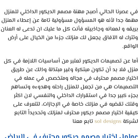
في عصرنا الحالي أصبح مهنة
مصمم الديكور الداخلي
للمنزل
مهمة جدا لأنه هو المسؤول مسؤولية تامة عن إعطاء المنزل
بريقه و لمعانه وجاذبيته فأنت كل ما عليك ان تدعى له العنان
وتترك له الآفاق يجعل لك منزلك جزءا من الخيال على أرض
الواقع.
أما عن تصميمات الديكور تعتبر من أساسيات اللازمة في كل
منزل فلا بد أن تكون مبتكرة وغير مبتذلة وذلك عن طريق
اختيار مصمم محترف في مجاله ومتخصص في عمله في
التصميمات هي من تجعل للمنزل راحته وهدوءه وتساهم
بجزء كبير جدا في استقرارك الداخلي والنفسي لان اكثر
وقتك تقضيه في منزلك خاصة في الإجازات، لتتعرف على
كيفية اختيار مصمم ديكور محترف لمنزلك وتحديداً التابع
لشركة
sol designs
تابع معنا
عوامل اختيار مصمم ديكور محترف في الرياض